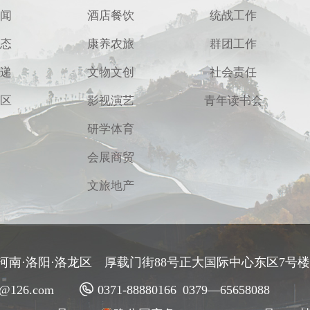
闻
酒店餐饮
统战工作
态
康养农旅
群团工作
递
文物文创
社会责任
区
影视演艺
青年读书会
研学体育
会展商贸
文旅地产
河南·洛阳·洛龙区 厚载门街88号正大国际中心东区7号楼3
jt@126.com
0371-88880166 0379—65658088