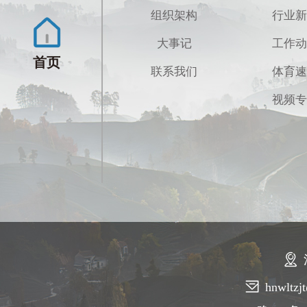
组织架构
行业新
大事记
工作动
首页
联系我们
体育速
视频专
hnwltz