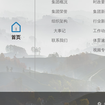
集团概况
时政要
集团荣誉
集团新
组织架构
行业新
大事记
工作动
首页
联系我们
体育速
视频专