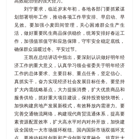
高效能治理的强大合力。
刘宁要求，临近岁末年初，各地各部门要抓紧谋
划部署明年工作，推动各项工作早安排、早启动、早
见效。要加强小麦田间管理，关心困难群众生产生
活，做好重要民生商品保供稳价，统筹安排好春运工
作，加强值班值守和应急保障，守牢安全稳定底线，
确保群众温暖过冬、平安过节。
王凯在总结讲话中指出，要深刻认识做好明年经
济工作的重大意义，认真学习领会省委关于明年经济
工作的总体要求、主要目标、重点任务，坚定信心、
真抓实干，奋力实现经济社会发展目标任务。要坚持
扩大内需战略基点，大力提振消费，扩大优质商品和
服务供给，抓好重大项目建设，保持投资较快增长，
加快构建房地产发展新模式，有效释放内需潜力。要
完善交通物流网络，构建现代商贸流通体系，提高要
素资源配置效率，扩大高水平对内对外开放，加快建
设全国统一大市场循环枢纽、国内国际市场双循环支
点。要推动科技创新和产业创新深度融合，培育壮大