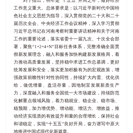
刘宁指出，明年是“十五五”开局之年，做好经济
工作意义重大。总体要求是：以习近平新时代中国特
色社会主义思想为指导，深入贯彻党的二十大和二十
届历次全会、中央经济工作会议精神，深入学习贯彻
习近平总书记在河南考察时重要讲话精神和关于河南
工作的重要论述，落实省委十一届九次、十次全会部
署，聚焦“1+2+4+N”目标任务体系，完整准确全面贯
彻新发展理念，融入和服务加快构建新发展格局，着
力推动高质量发展，坚持稳中求进工作总基调，更好
统筹发展和安全，落实更加积极有为的宏观政策，增
强政策前瞻性针对性协同性，持续扩大内需、优化供
给，做优增量、盘活存量，因地制宜发展新质生产
力，深度融入和服务全国统一大市场建设，持续防范
化解重点领域风险，着力稳就业、稳企业、稳市场、
稳预期，加力增优势、增动能、增活力、增效益，推
动经济实现质的有效提升和量的合理增长，保持社会
和谐稳定，实现“十五五”良好开局，奋力谱写中原大
地推进中国式现代化新篇章。