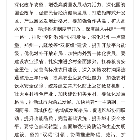
深化改革攻坚，增强高质量发展动力活力。深化国资
国企改革，促进民营经济健康发展，打造矩阵式开发
区、产业园区发展新格局。要加强合作共赢，扩大高
水平开放。稳步推进制度型开放，深度融入共建“一带
一路”，推动“空陆数海”协同发展，深化郑州—卢森
堡、郑州—吉隆坡等“双枢纽”建设，提升开放平台能
级，优化对外开放布局，加快内外贸一体化发展。要
建设农业强省，扎实推进乡村全面振兴。扛稳粮食安
全重任，完善高标准农田建设，深入实施农村沟渠连
通整治三年行动，提高农业应急作业能力，加强农村
饮水安全保障，统筹建立常态化防止返贫致贫机制，
壮大乡村特色产业，加快建设和美乡村。要优化发展
格局，推动城市内涵式发展。加快构建“一主两副、一
圈两带、四域多点”的城镇发展格局，促进区域协同联
动，提升功能品质，完善基础设施，提升城市安全水
平。要绿色低碳转型，全面加强污染防治和生态文明
建设。坚持“双碳”引领，协同推进降碳、减污、扩