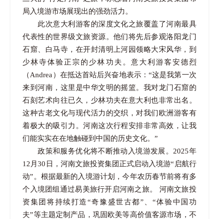
局入境游市场展现出的强劲活力。
此次意大利游客的深度文化之旅覆盖了河南最具
代表性的世界级文旅资源。他们将先后参观洛阳龙门
石窟、白马寺，在开封清明上河园领略大宋风华，到
少林寺体验正宗的少林功夫。意大利游客安德烈
（Andrea）在抵达首站后兴奋地表示：“这是我第一次
来到河南，这里是中华文明的摇篮。我对龙门石窟的
石刻艺术向往已久，少林功夫在意大利也非常出名。
这种古老文化与现代活力的交织，对我们欧洲游客有
着极大的吸引力。河南这次行程安排非常高效，让我
们能实实在在地触碰到中国的历史文化。”
政策和服务优化将不断推动入境游发展。2025年
12月30日，河南文旅投资集团正式启动入境游“启航行
动”。根据最新的入境游计划，今年农历春节前将有多
个入境团组通过易美旅行开启河南之旅。 河南文旅投
资集团将持续打造“奇豫盛世古都”、“体验中国功
夫”等主题定制产品，巩固欧美等高价值客源市场，不