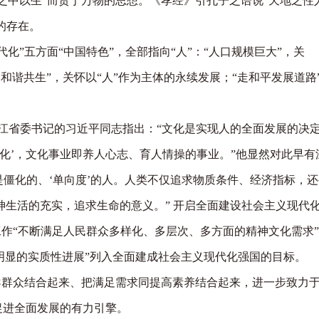
中以生”而贵于万物的思想。《孝经》引孔子之语说“天地之性
的存在。
五方面“中国特色”，全部指向“人”：“人口规模巨大”，关
然和谐共生”，关怀以“人”作为主体的永续发展；“走和平发展道路
江省委书记的习近平同志指出：“文化是实现人的全面发展的决
人化’，文化事业即养人心志、育人情操的事业。”他显然对此早有
是僵化的、‘单向度’的人。人类不仅追求物质条件、经济指标，
神生活的充实，追求生命的意义。” 开启全面建设社会主义现代
作“不断满足人民群众多样化、多层次、多方面的精神文化需求
明显的实质性进展”列入全面建成社会主义现代化强国的目标。
群众结合起来、把满足需求同提高素养结合起来，进一步致力
促进全面发展的有力引擎。