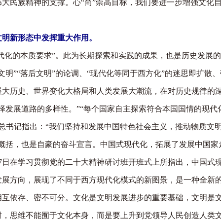
大民族精神的支撑。心“尚”崇高目标，我们要进一步增强文化
文明新形态中发挥重大作用。
代化的本质要求”。此为长期探索和实践的成果，也是历史发展
”“落后文明”的论调、“现代化等同于西方化”的迷思即扩散、
历史、世界变化大格局和人类发展大潮流，在对历史规律的深
择发展道路的多样性。”“每个国家自主探索符合本国国情的现代
总书记指出：“我们坚持和发展中国特色社会主义，推动物质文
论概括，也是自豪的奋斗宣言。中国式现代化，拓展了发展中国家
2月7日在学习贯彻党的二十大精神研讨班开班式上所指出，中国
发展方向，展现了不同于西方现代化模式的新图景，是一种全新
依存、密不可分。文化是文明发展进步的重要基础，文明是文
时，思维不能囿于文化本身，而是要上升到党领导人民创造人类