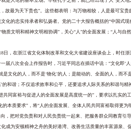
是人论的基本立场。早在孔子之前，就已经出现了人“受天地之
义，故最为天下贵也”。这些都表明：与万物相较，人是最可宝贵
的忠实传承者和弘扬者。党的二十大报告概括的“中国式现代化”
；“物质文明和精神文明相协调”，关心“人”的全面发展；“人与自
18日，在浙江省文化体制改革和文化大省建设座谈会上，时任浙
省委十一届八次全会上作报告时，习近平同志在插话中说：“文化即‘
就是文化的人，而不是‘物化’的人；是能动的、全面的人，而不
态’的和谐；不仅追求效率和公平，还要追求人际关系的和谐与精
进共同富裕与促进人的全面发展是高度统一的”，要求以扎实的工
代化的本质要求”，将“人的全面发展、全体人民共同富裕取得更为
向，把对党负责和对人民负责统一起来、把服务群众同教育引导
文化成为安顿精神之舟的美好港湾、改善生活质量的丰富源泉、