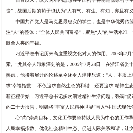
自古以来，以人为本的思想在中国哲学特别是儒家哲学中就
贵”，战国后期的荀子也认为“人有气、有生、有知，亦且有
中国共产党人是马克思最忠实的学生，也是中华优秀传统文化
注“人”的整体；“全体人民共同富裕”，聚焦“人”的生活水准
眼全人类的幸福。
习近平总书记历来高度重视文化对人的作用。2003年7月
素。”尤其令人印象深刻的是，2005年7月28日，在浙江
熟虑，他接着展开的论述至今还令人津津乐道：“人，本质上
求‘幸福指数’；不仅追求自然生态的和谐，还要追求‘精神生
新征程伊始，习近平总书记多次阐述精神生活问题，强调“促
的二十大报告，明确将“丰富人民精神世界”写入“中国式现
心“尚”崇高目标，文化工作要坚持以人民为中心的工作导
人民幸福指数、优化社会精神生态、促进人际关系和谐，让